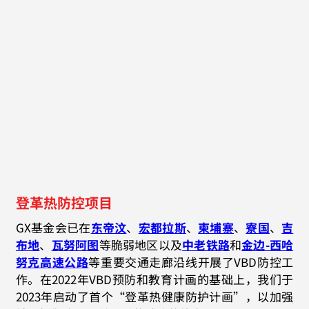
登革热防控项目
GX基金会已在
东帝汶
、
宏都拉斯
、
柬埔寨
、
寮国
、
吉
布地
、
瓦努阿图
等脆弱地区以及
中老铁路
和
金边-西哈
努克高速公路
等重要交通走廊沿线开展了VBD防控工
作。在2022年VBD预防和教育计画的基础上，我们于
2023年启动了首个“登革热健康防护计画”，以加强