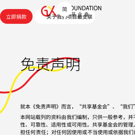
简
立即捐款
关于我们
项目
最
支
联
立即捐款
关于我们
项目
新
持
络
动
我
我
态
们
们
最
支
联
新
持
络
免责声明
动
我
我
态
们
们
就本《免责声明》而言，“共享基金会”、“我们
本网站载列的资料由我们编制，只供一般参考，并
性、可靠性、适用性或可用性。共享基金会的管理
担任何责任；对任何因使用或不当使用或依据我们