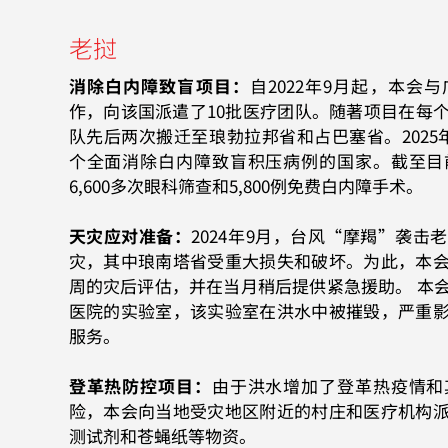
老挝
消除白内障致盲项目：
自2022年9月起，本会
作，向该国派遣了10批医疗团队。随著项目在每
队先后两次搬迁至琅勃拉邦省和占巴塞省。2025
个全面消除白内障致盲积压病例的国家。截至目
6,600多次眼科筛查和5,800例免费白内障手术。
天灾应对准备：
2024年9月，台风“摩羯”袭击
灾，其中琅南塔省受重大损失和破坏。为此，本
周的灾后评估，并在当月稍后提供紧急援助。 本
医院的实验室，该实验室在洪水中被摧毁，严重
服务。
登革热防控项目：
由于洪水增加了登革热疫情和
险，本会向当地受灾地区附近的村庄和医疗机构
测试剂和苍蝇纸等物资。