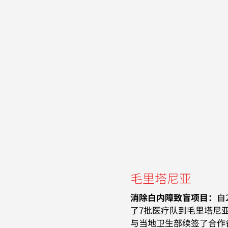
毛里塔尼亚
消除白内障致盲项目：
自
了7批医疗队到毛里塔尼
与当地卫生部续签了合作