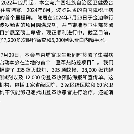
自2022年12月起，本会与广西壮族自治区卫健委合
往柬埔寨。2024年6月，波罗勉省的白内障积压病
首个里程碑。 随著在2024年7月29日于金边举行
波罗勉省的项目圆满成功，并与柬埔寨卫生部签署
目扩展至磅士卑省，现正顺利进行中。截至目前，
,200多次眼科筛查和5,200例免费白内障手术。
4年7月29日，本会与柬埔寨卫生部同时签署了虫媒病
启动本会在当地的首个“登革热防控项目”。 我们
 335 盏灭蚊灯、395 顶蚊帐、28,000 张苍蝇
速测试剂以及 12,000 份登革热预防海报和宣传单。这
，包括 1 家省级医院、3 家区级医院和 60 家卫
构不仅能够迅速找出登革热患者进行治疗，还能消
。