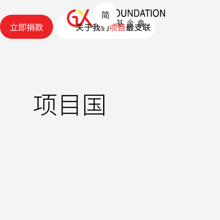
简
立即捐款
关于我们
项目
最
支
联
立即捐款
关于我们
项目
新
持
络
动
我
我
态
们
们
最
支
联
新
持
络
项目国
动
我
我
态
们
们