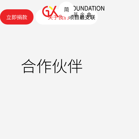
简
立即捐款
关于我们
项目
最
支
联
立即捐款
关于我们
项目
新
持
络
动
我
我
态
们
们
最
支
联
新
持
络
合作伙伴
动
我
我
态
们
们