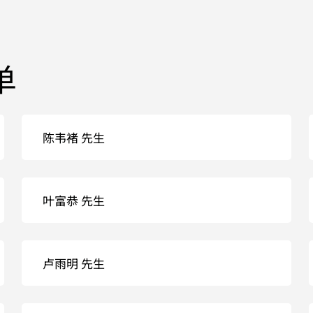
单
陈韦褚 先生
叶富恭 先生
卢雨明 先生